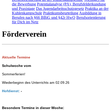
die Bewerbung
Potentialanalyse (PA), Berufsfelderkundung
und Praxistage
Das Jugendarbeitsschutzgesetz
Praktika an der
Kuhlenkampschule
Praktikumsbeurteilung
Ausbildung in
Berufen nach §66 BBiG und §42r HwO
Berufsorientierung
für Dich im Netz
Förderverein
Aktuelle Termine
Schulwoche vom
Sommerferien!
Wiederbeginn des Unterrichts am 02.09.26
Hofdienst:
-
Besondere Termine in dieser Woche: