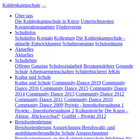
Kuhlenkampschule
Über uns
Die Kuhlenkampschule in Kürze
Unterrichtszeiten
Kooperationspartner
Förderverein
Schulinfos
Schulinfos
Kontakt
Kollegium
Die Kuhlenkampschule -
aktuelle Entwicklungen
Schulprogramm
Schulordnung
Aktuelles
Aktuelles
Schulleben
Offener Ganztag
Schulsozialarbeit
Beratungslehrer
Gesunde
Schule
Arbeitsgemeinschaften
Schülerbücherei
JeKits
Kultur und Schule
Kultur und Schule
Community-Dance 2019
Community
Dance 2016
Community Dance 2015
Community Dance
2014
Community Dance 2013
Community Dance 2012
Community Dance 2011
Community Dance 2010
Community Dance 2009
Projekt - Innenhofgestaltung 1
Projekt - Innenhofgestaltung 2
Kulturstrolche
Die Kunst –
Aktion „Blickwechsel“
Graffiti – Projekt 2012
Berufsorientierung
Berufsorientierung
Auszeichnung Berufswahl- und
ausbildungsfreundliche Schule
Ansprechpartner
Berufsorientierung an der Kuhlenkampschule
Wichtiges für