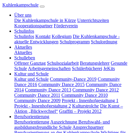
Kuhlenkampschule
Über uns
Die Kuhlenkampschule in Kürze
Unterrichtszeiten
Kooperationspartner
Förderverein
Schulinfos
Schulinfos
Kontakt
Kollegium
Die Kuhlenkampschule -
aktuelle Entwicklungen
Schulprogramm
Schulordnung
Aktuelles
Aktuelles
Schulleben
Offener Ganztag
Schulsozialarbeit
Beratungslehrer
Gesunde
Schule
Arbeitsgemeinschaften
Schülerbücherei
JeKits
Kultur und Schule
Kultur und Schule
Community-Dance 2019
Community
Dance 2016
Community Dance 2015
Community Dance
2014
Community Dance 2013
Community Dance 2012
Community Dance 2011
Community Dance 2010
Community Dance 2009
Projekt - Innenhofgestaltung 1
Projekt - Innenhofgestaltung 2
Kulturstrolche
Die Kunst –
Aktion „Blickwechsel“
Graffiti – Projekt 2012
Berufsorientierung
Berufsorientierung
Auszeichnung Berufswahl- und
ausbildungsfreundliche Schule
Ansprechpartner
Berufsorientierung an der Kuhlenkampschule
Wichtiges für