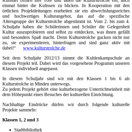
Künstler öffnen ihre Tore und laden die Kulturstrolche ein, auch
einmal hinter die Kulissen zu blicken. In Kooperation mit den
örtlichen Projektleitungen erarbeiten sie ein abwechslungsreiches
und hochwertiges Kulturangebot, das auf die spezifische
Altersgruppe der Kulturstrolche abgestimmt ist. Vom 2. bis zum 4.
Schuljahr haben die Schülerinnen und Schüler die Gelegenheit
Kultur auszuprobieren und selbst zu entdecken, was ihnen gefällt
und besonders Spaß macht. Denn Kulturstrolche gucken nicht nur
zu, sie experimentieren, hinterfragen und sind ganz aktiv mit
dabei!“
www.kulturstrolche.de
Seit dem Schuljahr 2012/13
nimmt die Kuhlenkampschule an
diesem Projekt teil. Dabei wird das vorgesehene Programm unseren
Klassen individuell angepasst.
In diesem Schuljahr sind wir mit den Klassen 1 bis 6 als
Kulturstrolche in Minden unterwegs.
Zu jedem Projekt gehört eine kulturbezogene Unterrichtseinheit mit
dem Höhepunkt eines Besuches der kulturellen Einrichtung.
Nachhaltige Eindrücke dürfen wir durch folgende kulturelle
Projekte sammeln:
Klassen 1, 2 und 3
Stadtbibliothek