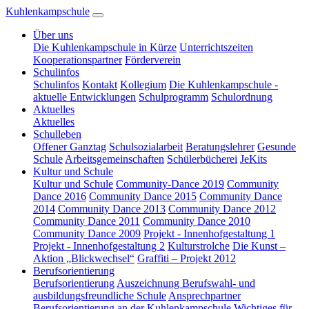
Kuhlenkampschule
Über uns
Die Kuhlenkampschule in Kürze
Unterrichtszeiten
Kooperationspartner
Förderverein
Schulinfos
Schulinfos
Kontakt
Kollegium
Die Kuhlenkampschule -
aktuelle Entwicklungen
Schulprogramm
Schulordnung
Aktuelles
Aktuelles
Schulleben
Offener Ganztag
Schulsozialarbeit
Beratungslehrer
Gesunde
Schule
Arbeitsgemeinschaften
Schülerbücherei
JeKits
Kultur und Schule
Kultur und Schule
Community-Dance 2019
Community
Dance 2016
Community Dance 2015
Community Dance
2014
Community Dance 2013
Community Dance 2012
Community Dance 2011
Community Dance 2010
Community Dance 2009
Projekt - Innenhofgestaltung 1
Projekt - Innenhofgestaltung 2
Kulturstrolche
Die Kunst –
Aktion „Blickwechsel“
Graffiti – Projekt 2012
Berufsorientierung
Berufsorientierung
Auszeichnung Berufswahl- und
ausbildungsfreundliche Schule
Ansprechpartner
Berufsorientierung an der Kuhlenkampschule
Wichtiges für